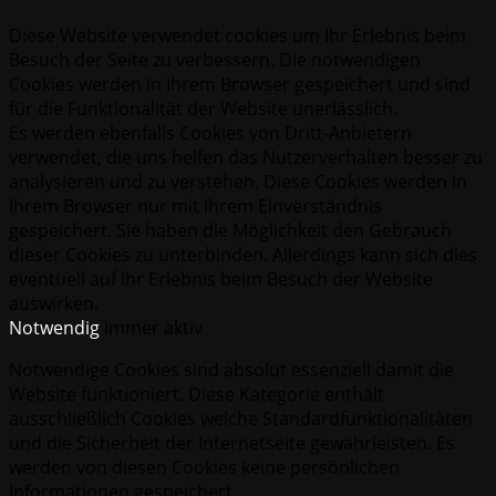
Diese Website verwendet cookies um Ihr Erlebnis beim
Besuch der Seite zu verbessern. Die notwendigen
Cookies werden in Ihrem Browser gespeichert und sind
für die Funktionalität der Website unerlässlich.
Es werden ebenfalls Cookies von Dritt-Anbietern
verwendet, die uns helfen das Nutzerverhalten besser zu
analysieren und zu verstehen. Diese Cookies werden in
Ihrem Browser nur mit Ihrem Einverständnis
gespeichert. Sie haben die Möglichkeit den Gebrauch
dieser Cookies zu unterbinden. Allerdings kann sich dies
eventuell auf Ihr Erlebnis beim Besuch der Website
auswirken.
Notwendig
immer aktiv
Notwendige Cookies sind absolut essenziell damit die
Website funktioniert. Diese Kategorie enthält
ausschließlich Cookies welche Standardfunktionalitäten
und die Sicherheit der Internetseite gewährleisten. Es
werden von diesen Cookies keine persönlichen
Informationen gespeichert.