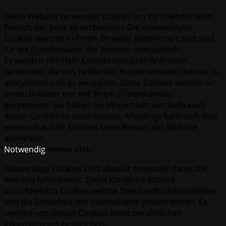
Diese Website verwendet cookies um Ihr Erlebnis beim
Besuch der Seite zu verbessern. Die notwendigen
Cookies werden in Ihrem Browser gespeichert und sind
für die Funktionalität der Website unerlässlich.
Es werden ebenfalls Cookies von Dritt-Anbietern
verwendet, die uns helfen das Nutzerverhalten besser zu
analysieren und zu verstehen. Diese Cookies werden in
Ihrem Browser nur mit Ihrem Einverständnis
gespeichert. Sie haben die Möglichkeit den Gebrauch
dieser Cookies zu unterbinden. Allerdings kann sich dies
eventuell auf Ihr Erlebnis beim Besuch der Website
auswirken.
Notwendig
immer aktiv
Notwendige Cookies sind absolut essenziell damit die
Website funktioniert. Diese Kategorie enthält
ausschließlich Cookies welche Standardfunktionalitäten
und die Sicherheit der Internetseite gewährleisten. Es
werden von diesen Cookies keine persönlichen
Informationen gespeichert.