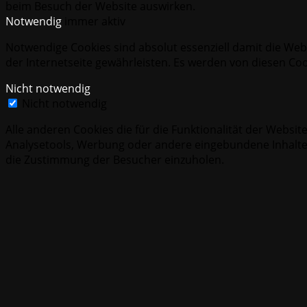
beim Besuch der Website auswirken.
Notwendig
immer aktiv
Notwendige Cookies sind absolut essenziell damit die Webs
der Internetseite gewährleisten. Es werden von diesen Co
Nicht notwendig
Nicht notwendig
Alle anderen Cookies die für die Funktionalität der Webs
Analysetools, Werbung oder andere eingebundene Inhalte z
die Zustimmung der Besucher einzuholen.