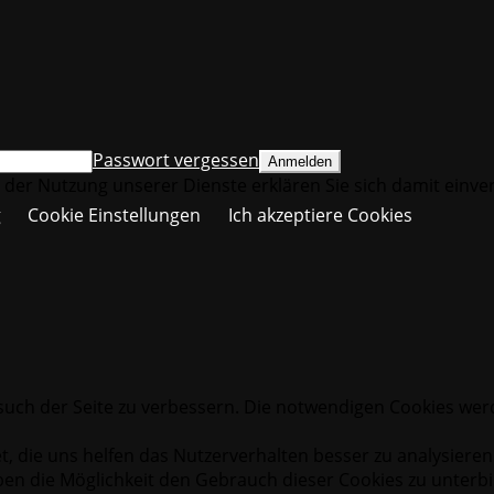
Passwort vergessen
it der Nutzung unserer Dienste erklären Sie sich damit einv
g
Cookie Einstellungen
Ich akzeptiere Cookies
uch der Seite zu verbessern. Die notwendigen Cookies werd
t, die uns helfen das Nutzerverhalten besser zu analysiere
en die Möglichkeit den Gebrauch dieser Cookies zu unterbind