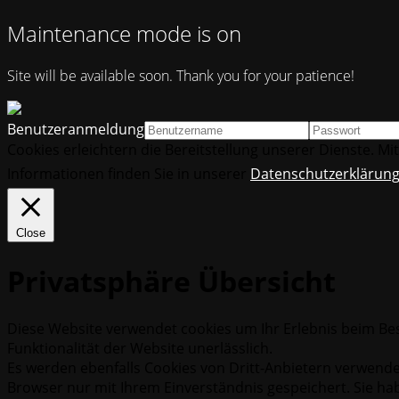
Maintenance mode is on
Site will be available soon. Thank you for your patience!
Benutzeranmeldung
Cookies erleichtern die Bereitstellung unserer Dienste. M
Informationen finden Sie in unserer
Datenschutzerklärun
Close
Privatsphäre Übersicht
Diese Website verwendet cookies um Ihr Erlebnis beim Bes
Funktionalität der Website unerlässlich.
Es werden ebenfalls Cookies von Dritt-Anbietern verwende
Browser nur mit Ihrem Einverständnis gespeichert. Sie hab