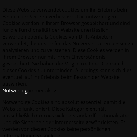
Diese Website verwendet cookies um Ihr Erlebnis beim
Besuch der Seite zu verbessern. Die notwendigen
Cookies werden in Ihrem Browser gespeichert und sind
für die Funktionalität der Website unerlässlich.
Es werden ebenfalls Cookies von Dritt-Anbietern
verwendet, die uns helfen das Nutzerverhalten besser zu
analysieren und zu verstehen. Diese Cookies werden in
Ihrem Browser nur mit Ihrem Einverständnis
gespeichert. Sie haben die Möglichkeit den Gebrauch
dieser Cookies zu unterbinden. Allerdings kann sich dies
eventuell auf Ihr Erlebnis beim Besuch der Website
auswirken.
Notwendig
immer aktiv
Notwendige Cookies sind absolut essenziell damit die
Website funktioniert. Diese Kategorie enthält
ausschließlich Cookies welche Standardfunktionalitäten
und die Sicherheit der Internetseite gewährleisten. Es
werden von diesen Cookies keine persönlichen
Informationen gespeichert.