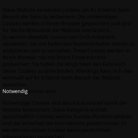
Diese Website verwendet cookies um Ihr Erlebnis beim
Besuch der Seite zu verbessern. Die notwendigen
Cookies werden in Ihrem Browser gespeichert und sind
für die Funktionalität der Website unerlässlich.
Es werden ebenfalls Cookies von Dritt-Anbietern
verwendet, die uns helfen das Nutzerverhalten besser zu
analysieren und zu verstehen. Diese Cookies werden in
Ihrem Browser nur mit Ihrem Einverständnis
gespeichert. Sie haben die Möglichkeit den Gebrauch
dieser Cookies zu unterbinden. Allerdings kann sich dies
eventuell auf Ihr Erlebnis beim Besuch der Website
auswirken.
Notwendig
immer aktiv
Notwendige Cookies sind absolut essenziell damit die
Website funktioniert. Diese Kategorie enthält
ausschließlich Cookies welche Standardfunktionalitäten
und die Sicherheit der Internetseite gewährleisten. Es
werden von diesen Cookies keine persönlichen
Informationen gespeichert.