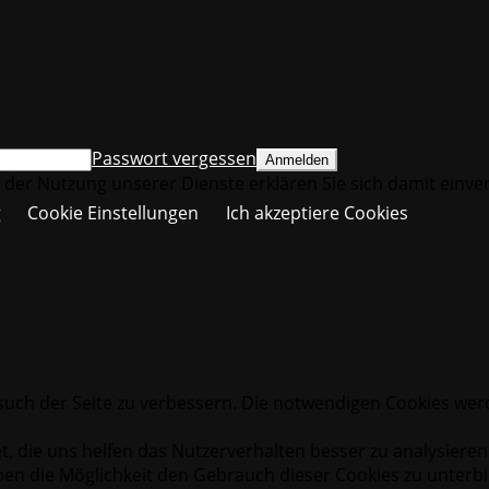
Passwort vergessen
it der Nutzung unserer Dienste erklären Sie sich damit einv
g
Cookie Einstellungen
Ich akzeptiere Cookies
uch der Seite zu verbessern. Die notwendigen Cookies werd
t, die uns helfen das Nutzerverhalten besser zu analysiere
en die Möglichkeit den Gebrauch dieser Cookies zu unterbind