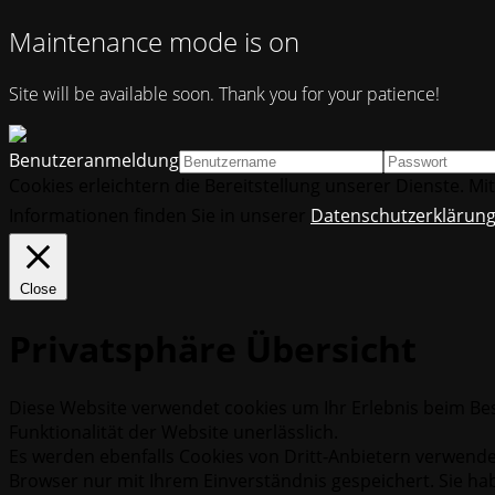
Maintenance mode is on
Site will be available soon. Thank you for your patience!
Benutzeranmeldung
Cookies erleichtern die Bereitstellung unserer Dienste. M
Informationen finden Sie in unserer
Datenschutzerklärun
Close
Privatsphäre Übersicht
Diese Website verwendet cookies um Ihr Erlebnis beim Bes
Funktionalität der Website unerlässlich.
Es werden ebenfalls Cookies von Dritt-Anbietern verwende
Browser nur mit Ihrem Einverständnis gespeichert. Sie hab