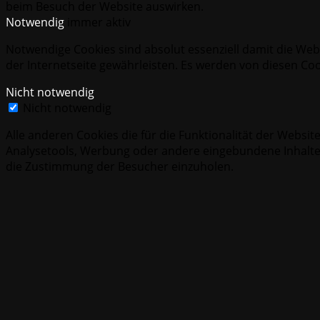
beim Besuch der Website auswirken.
Notwendig
immer aktiv
Notwendige Cookies sind absolut essenziell damit die Webs
der Internetseite gewährleisten. Es werden von diesen Co
Nicht notwendig
Nicht notwendig
Alle anderen Cookies die für die Funktionalität der Webs
Analysetools, Werbung oder andere eingebundene Inhalte z
die Zustimmung der Besucher einzuholen.